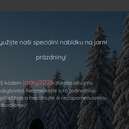
yužijte naši speciální nabídku na jarní
prázdniny!
jarky2026
S kódem
získáte slevu na
ubytování. Nezmeškejte tuto jedinečnou
příležitost a naplánujte si nezapomenutelnou
dovolenou!