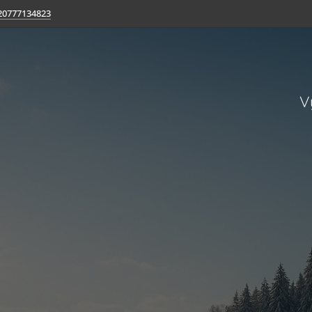
20777134823
V