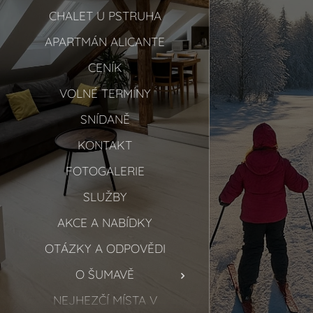
CHALET U PSTRUHA
APARTMÁN ALICANTE
CENÍK
VOLNÉ TERMÍNY
SNÍDANĚ
KONTAKT
FOTOGALERIE
SLUŽBY
AKCE A NABÍDKY
OTÁZKY A ODPOVĚDI
O ŠUMAVĚ
NEJHEZČÍ MÍSTA V