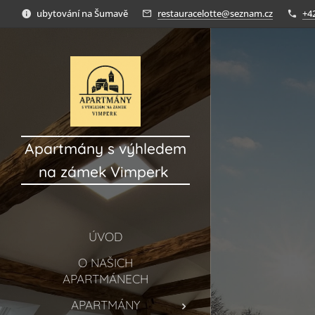
ubytování na Šumavě
restauracelotte@seznam.cz
+4
Apartmány s výhledem
na zámek Vimperk
ÚVOD
O NAŠICH
APARTMÁNECH
APARTMÁNY